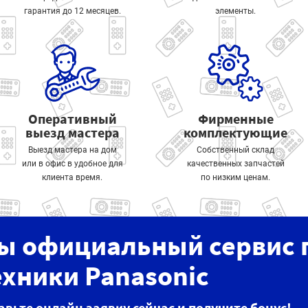
гарантия до 12 месяцев.
элементы.
Оперативный
Фирменные
выезд мастера
комплектующие
Выезд мастера на дом
Собственный склад
или в офис в удобное для
качественных запчастей
клиента время.
по низким ценам.
ы официальный сервис 
ехники Panasonic
авьте онлайн заявку сейчас и получите бонус!