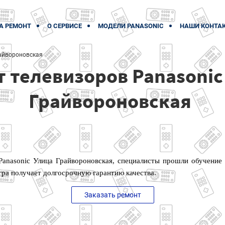
А РЕМОНТ
О СЕРВИСЕ
МОДЕЛИ PANASONIC
НАШИ КОНТА
айвороновская
 телевизоров Panasonic
Грайвороновская
Panasonic Улица Грайвороновская, специалисты прошли обучение
тра получает долгосрочную гарантию качества.
Заказать ремонт