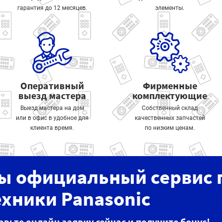
гарантия до 12 месяцев.
элементы.
Оперативный
Фирменные
выезд мастера
комплектующие
Выезд мастера на дом
Собственный склад
или в офис в удобное для
качественных запчастей
клиента время.
по низким ценам.
ы официальный сервис 
ехники Panasonic
авьте онлайн заявку сейчас и получите бонус!