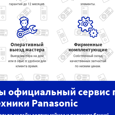
гарантия до 12 месяцев.
элементы.
Оперативный
Фирменные
выезд мастера
комплектующие
Выезд мастера на дом
Собственный склад
или в офис в удобное для
качественных запчастей
клиента время.
по низким ценам.
ы официальный сервис 
ехники Panasonic
авьте онлайн заявку сейчас и получите бонус!