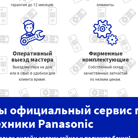
гарантия до 12 месяцев.
элементы.
Оперативный
Фирменные
выезд мастера
комплектующие
Выезд мастера на дом
Собственный склад
или в офис в удобное для
качественных запчастей
клиента время.
по низким ценам.
ы официальный сервис 
ехники Panasonic
авьте онлайн заявку сейчас и получите бонус!