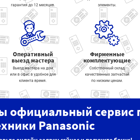
гарантия до 12 месяцев.
элементы.
Оперативный
Фирменные
выезд мастера
комплектующие
Выезд мастера на дом
Собственный склад
или в офис в удобное для
качественных запчастей
клиента время.
по низким ценам.
ы официальный сервис 
ехники Panasonic
авьте онлайн заявку сейчас и получите бонус!