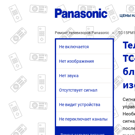
ЦЕНЫ Н
Ремонт телевизоров Panasonic
TC-15PM
Те
Не включается
TC
Нет изображения
бл
Нет звука
из
Отсутствует сигнал
Сигн
Не видит устройства
упр
Необ
Не переключает каналы
сигна
после