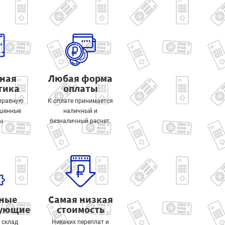
тная
Любая форма
тика
оплаты
правную
К оплате принимается
ошенные
наличный и
ы.
безналичный расчет.
ные
Самая низкая
тующие
стоимость
 склад
Никаких переплат и