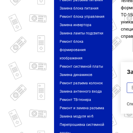
Ремонт разъема питания
теле
форм
Замена блока питания
TC-15
Ремонт блока управления
уник
Замена инвертора
спец
Замена лампы подсветки
справ
Ремонт блока
формирования
изображения
Ремонт системной платы
З
Замена динамиков
Ремонт разъема колонок
Замена антенного входа
Ремонт ТВ-тюнера
Сп
Ремонт и замена разъема
Замена модуля wi-fi
Перепрошивка системной