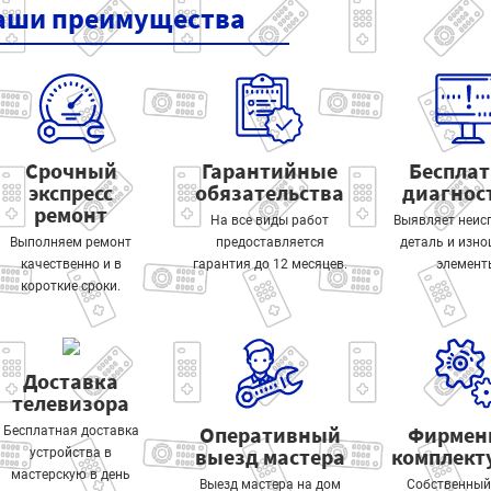
аши
преимущества
Срочный
Гарантийные
Беспла
экспресс
обязательства
диагнос
ремонт
На все виды работ
Выявляет неис
Выполняем ремонт
предоставляется
деталь и изн
качественно и в
гарантия до 12 месяцев.
элемент
короткие сроки.
Доставка
телевизора
Оперативный
Фирмен
Бесплатная доставка
выезд мастера
комплек
устройства в
мастерскую в день
Выезд мастера на дом
Собственный