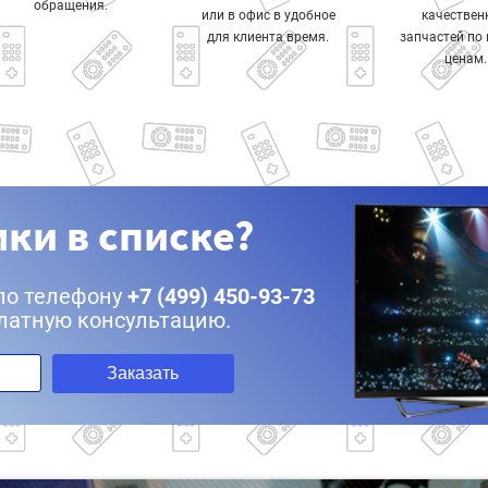
обращения.
или в офис в удобное
качествен
для клиента время.
запчастей по
ценам.
ки в списке?
по телефону
+7 (499) 450-93-73
латную консультацию.
Заказать