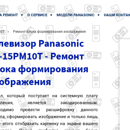
А РЕМОНТ
О СЕРВИСЕ
МОДЕЛИ PANASONIC
НАШИ КОНТА
10T
Ремонт блока формирования изображения
левизор Panasonic
-15PM10T - Ремонт
ока формирования
ображения
ал, который поступает на системную плату
авления, является закодированным.
ходимо провести расшифровку данного
ла, сформировать изображение и только лишь
 этого отобразить картинку на экране вашего