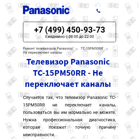
+7 (499) 450-93-73
ЦЕНЫ НА РЕМОНТ
Ежедневно с 08:00 до 22:00
О СЕРВИСЕ
Ремонт телевизоров Panasonic
TC-15PM50RR
Не переключает каналы
Телевизор Panasonic
МОДЕЛИ PANASONIC
TC-15PM50RR - Не
НАШИ КОНТАКТЫ
переключает каналы
Случается так, что телевизор Panasonic TC-
15PM50RR не переключает каналы,
пользоваться вы им нормально не можете.
Нужна профессиональная диагностика,
которая покажет точную причину
неисправности.