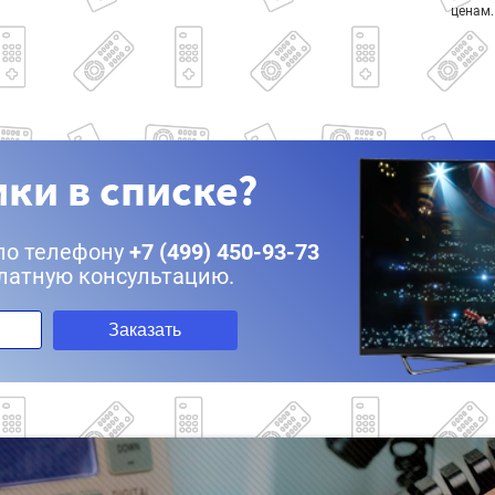
ценам.
ки в списке?
по телефону
+7 (499) 450-93-73
латную консультацию.
Заказать