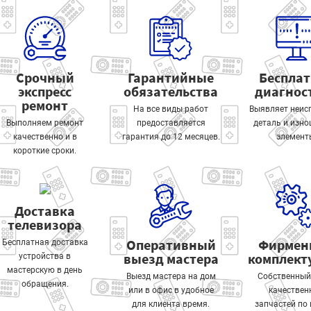
Срочный
Гарантийные
Беспла
экспресс
обязательства
диагнос
ремонт
На все виды работ
Выявляет неис
Выполняем ремонт
предоставляется
деталь и изн
качественно и в
гарантия до 12 месяцев.
элемент
короткие сроки.
Доставка
телевизора
Оперативный
Фирмен
Бесплатная доставка
выезд мастера
комплек
устройства в
мастерскую в день
Выезд мастера на дом
Собственный
обращения.
или в офис в удобное
качествен
для клиента время.
запчастей по