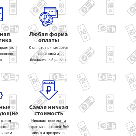
тная
Любая форма
тика
оплаты
правную
К оплате принимается
ошенные
наличный и
ы.
безналичный расчет.
ные
Самая низкая
тующие
стоимость
 склад
Никаких переплат и
ных
скрытых платежей. Всё
 низким
чисто и прозрачно.