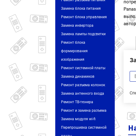
Ремонт разъема питания
потр
Замена блока питания
Pana
вып
Ремонт блока управления
автор
Замена инвертора
Замена лампы подсветки
Ремонт блока
формирования
З
изображения
Ремонт системной платы
Замена динамиков
Ремонт разъема колонок
Сп
Замена антенного входа
Ремонт ТВ-тюнера
Ремонт и замена разъема
Замена модуля wi-fi
Н
Перепрошивка системной