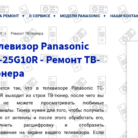
А РЕМОНТ
О СЕРВИСЕ
МОДЕЛИ PANASONIC
НАШИ КОНТА
R
Ремонт ТВ-тюнера
левизор Panasonic
-25G10R - Ремонт ТВ-
нера
ается так, что в телевизоре Panasonic TC-
R выходит из строя ТВ-тюнер, после чего вы
 не можете просматривать любимые
аналы. Тюнер нужен для того, чтобы получить
л от антенны и после этого обработать его,
олнить расшифровку и отобразить
ражение на экране вашего телевизора. Если