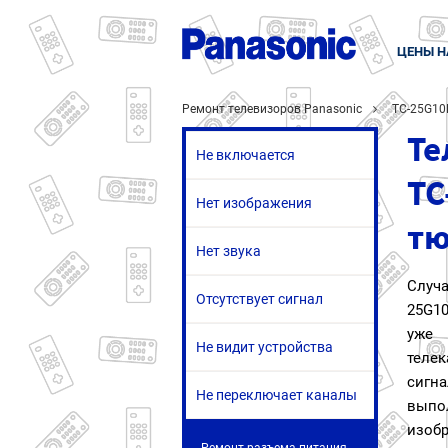
ЦЕНЫ Н
Ремонт телевизоров Panasonic
TC-25G10
Те
Не включается
TC
Нет изображения
тю
Нет звука
Случ
Отсутствует сигнал
25G10
уже
Не видит устройства
телек
сигна
Не переключает каналы
вып
изоб