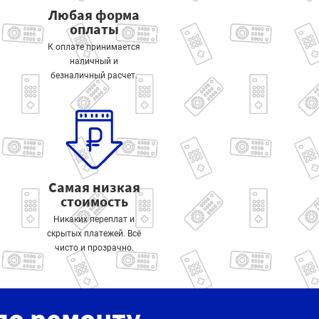
Любая форма
оплаты
К оплате принимается
наличный и
безналичный расчет.
Самая низкая
стоимость
Никаких переплат и
скрытых платежей. Всё
чисто и прозрачно.
по ремонту