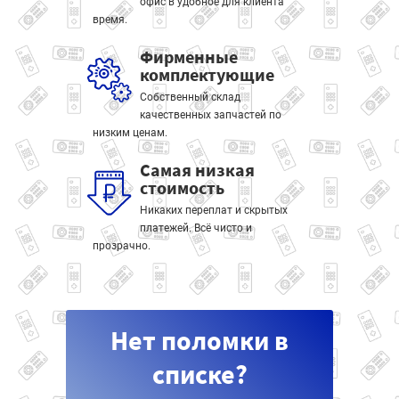
офис в удобное для клиента
время.
Фирменные
комплектующие
Собственный склад
качественных запчастей по
низким ценам.
Самая низкая
стоимость
Никаких переплат и скрытых
платежей. Всё чисто и
прозрачно.
Нет поломки в
списке?