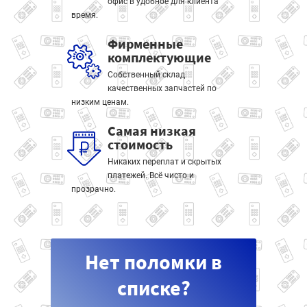
офис в удобное для клиента
время.
Фирменные
комплектующие
Собственный склад
качественных запчастей по
низким ценам.
Самая низкая
стоимость
Никаких переплат и скрытых
платежей. Всё чисто и
прозрачно.
Нет поломки в
списке?